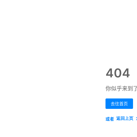
404
你似乎来到
去往首页
返回上页
或者