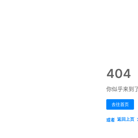
404
你似乎来到
去往首页
返回上页
或者