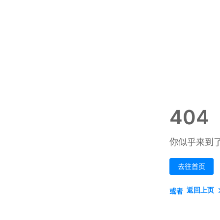
404
你似乎来到
去往首页
返回上页
或者