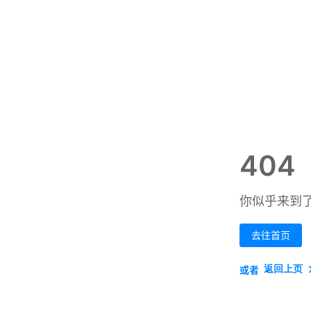
404
你似乎来到
去往首页
返回上页
或者