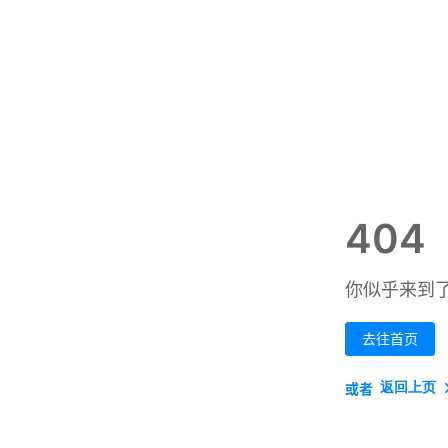
404
你似乎来到
去往首页
返回上页
或者