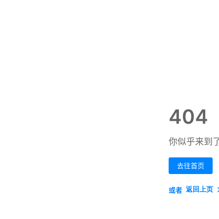
404
你似乎来到
去往首页
返回上页
或者