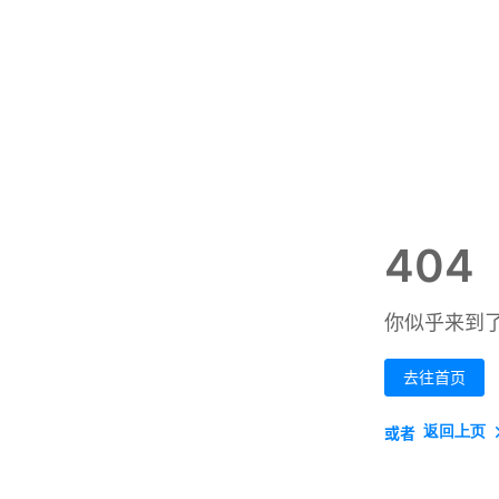
404
你似乎来到
去往首页
返回上页
或者