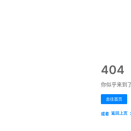
404
你似乎来到
去往首页
返回上页
或者