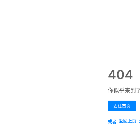
404
你似乎来到
去往首页
返回上页
或者