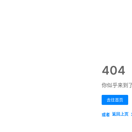
404
你似乎来到
去往首页
返回上页
或者